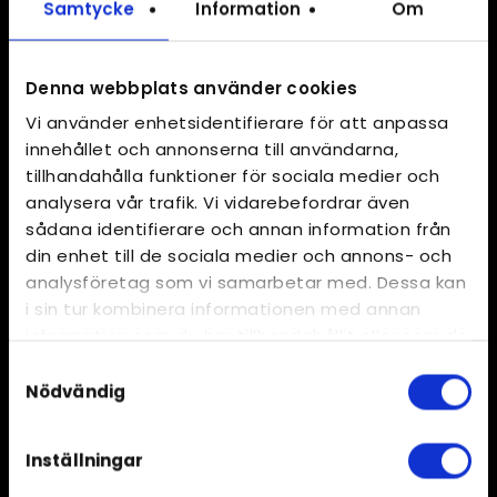
Samtycke
Information
Om
Denna webbplats använder cookies
Vi använder enhetsidentifierare för att anpassa
innehållet och annonserna till användarna,
tillhandahålla funktioner för sociala medier och
analysera vår trafik. Vi vidarebefordrar även
sådana identifierare och annan information från
din enhet till de sociala medier och annons- och
analysföretag som vi samarbetar med. Dessa kan
i sin tur kombinera informationen med annan
Produkter
information som du har tillhandahållit eller som de
Skalade & skurna rotfrukter
har samlat in när du har använt deras tjänster.
Samtyckesval
Nödvändig
Skalad & skuren morot
Skalad & skuren lök
Inställningar
Svensk potatis