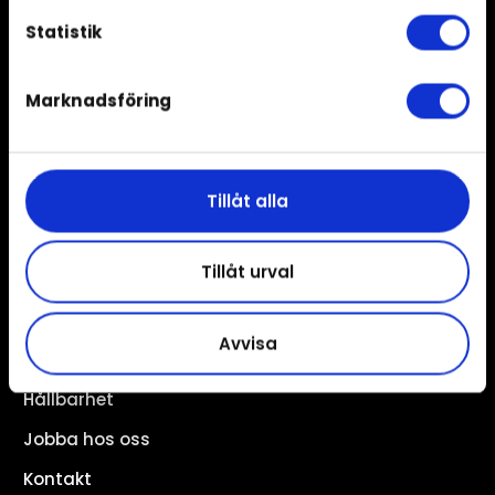
Svensk vac potatis
Statistik
Super Crunch Fresh
Marknadsföring
Inspiration
Recept
Just nu
Tillåt alla
Rotmästare
Tillåt urval
Information
Avvisa
Om oss
Hållbarhet
Jobba hos oss
Kontakt