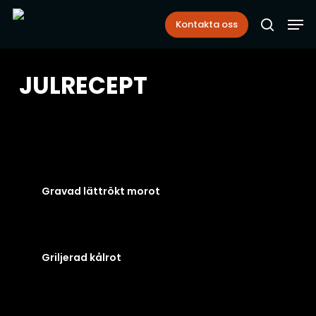
Skip
Men
Kontakta oss
to
search
main
content
JULRECEPT
Gravad lättrökt morot
Griljerad kålrot