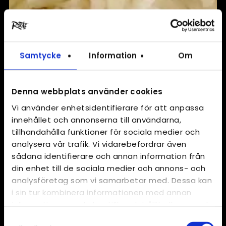
Samtycke
Information
Om
Denna webbplats använder cookies
Vi använder enhetsidentifierare för att anpassa
innehållet och annonserna till användarna,
tillhandahålla funktioner för sociala medier och
analysera vår trafik. Vi vidarebefordrar även
sådana identifierare och annan information från
din enhet till de sociala medier och annons- och
analysföretag som vi samarbetar med. Dessa kan
i sin tur kombinera informationen med annan
information som du har tillhandahållit eller som de
har samlat in när du har använt deras tjänster.
Samtyckesval
…
/
Produkter
/
Gul lök skivad 5 mm