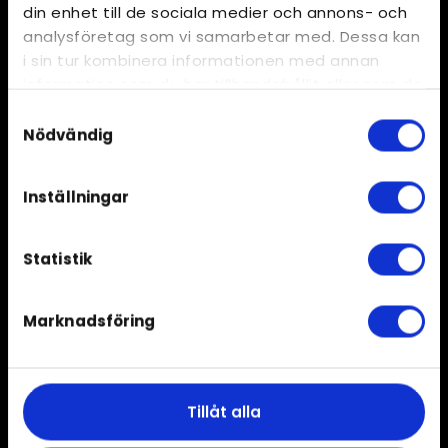
din enhet till de sociala medier och annons- och
analysföretag som vi samarbetar med. Dessa kan
i sin tur kombinera informationen med annan
information som du har tillhandahållit eller som de
har samlat in när du har använt deras tjänster.
Samtyckesval
Nödvändig
…
/
Produkter
/
Pastinak skrællet vac
Inställningar
Statistik
Marknadsföring
Tillåt alla