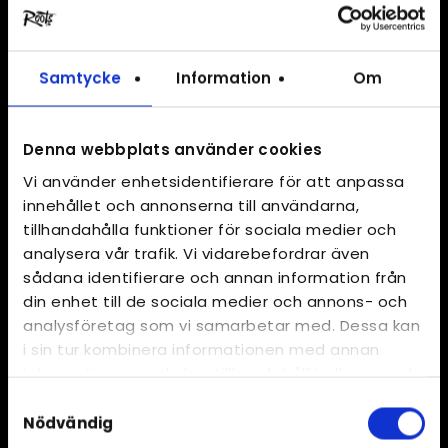
Samtycke
Information
Om
Denna webbplats använder cookies
Vi använder enhetsidentifierare för att anpassa
innehållet och annonserna till användarna,
tillhandahålla funktioner för sociala medier och
analysera vår trafik. Vi vidarebefordrar även
sådana identifierare och annan information från
din enhet till de sociala medier och annons- och
analysföretag som vi samarbetar med. Dessa kan
i sin tur kombinera informationen med annan
information som du har tillhandahållit eller som de
har samlat in när du har använt deras tjänster.
Samtyckesval
…
/
Produkter
/
Kartofler fast stor 48-54
Nödvändig